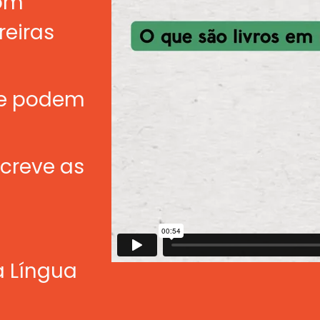
com
reiras
de podem
creve as
a Língua