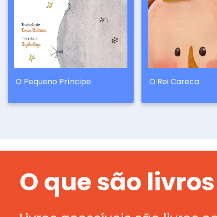
O Pequeno Príncipe
O Rei Careca
O que são livros