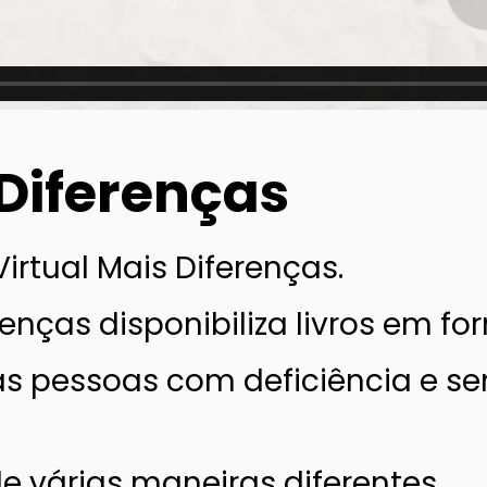
 Diferenças
Virtual Mais Diferenças.
renças disponibiliza livros em f
as pessoas com deficiência e se
de várias maneiras diferentes.