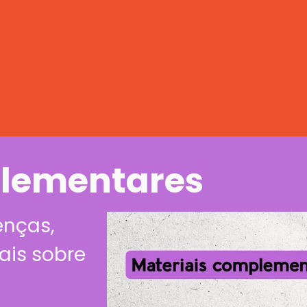
plementares
enças,
ais sobre